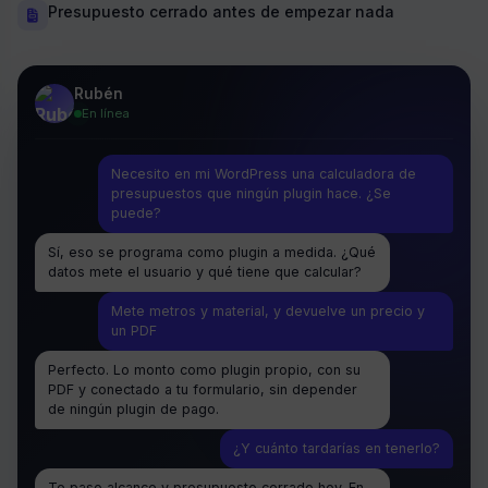
Presupuesto cerrado antes de empezar nada
Rubén
En línea
Necesito en mi WordPress una calculadora de
presupuestos que ningún plugin hace. ¿Se
puede?
Sí, eso se programa como plugin a medida. ¿Qué
datos mete el usuario y qué tiene que calcular?
Mete metros y material, y devuelve un precio y
un PDF
Perfecto. Lo monto como plugin propio, con su
PDF y conectado a tu formulario, sin depender
de ningún plugin de pago.
¿Y cuánto tardarías en tenerlo?
Te paso alcance y presupuesto cerrado hoy. En